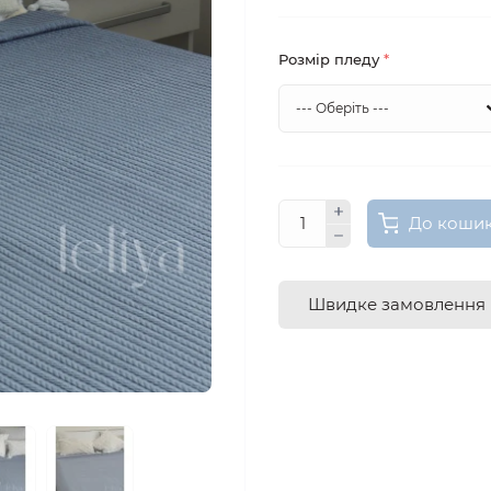
Розмір пледу
*
До коши
Швидке замовлення