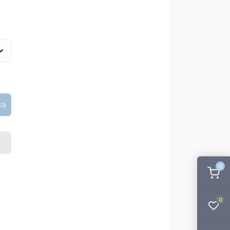
ка
0
0