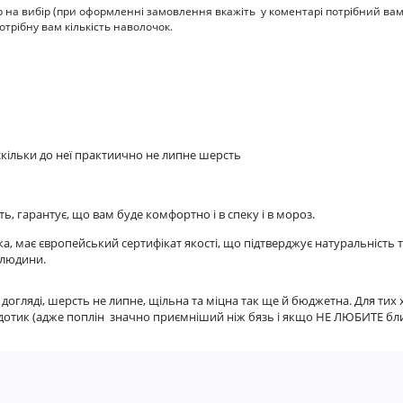
ір на вибір (при оформленні замовлення вкажіть у коментарі потрібний ва
трібну вам кількість наволочок.
оскільки до неї практиично не липне шерсть
ть, гарантує, що вам буде комфортно і в спеку і в мороз.
, має європейський сертифікат якості, що підтверджує натуральність 
 людини.
 догляді, шерсть не липне, щільна та міцна так ще й бюджетна. Для т
на дотик (адже поплін значно приємніший ніж бязь і якщо НЕ ЛЮБИТЕ бли