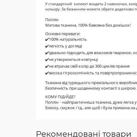
У стандартний коплект входять 2 наволочки, кол
кольору. За бажанням можете обрати додатково по
Поплін
Матова тканина, 100% бавовна без домішок!
Основні переваги:
✔️100% натуральність
✔️легкість у догляді
✔️ідеально підходить для власників тваринок, 
✔️не утворюються ковтунці
✔️не втрачає свій колір до 300 циклів прання
✔️висока гігроскопічність та повіртропроникніс
Тканина від турецького преміального виробника
безпечність при щоденному контакті з шкірою
КОМУ ПІДІЙДЕ?
Поплін - найпрактичніша тканина, дуже легка у
блиску, смужок і тд., але щоб і була приємна 
Рекомендовані товари