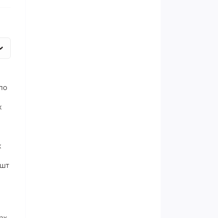
ло
х
х
1шт