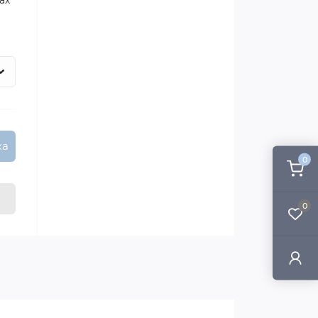
ах
ка
0
0