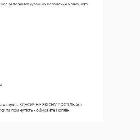
м колір) по замовчуванню наволочки молочного
та
их хто шукає КЛАСИЧНУ ЯКІСНУ ПОСТІЛЬ без
ск та помнутість - обирайте Поплін.