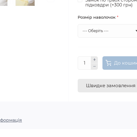
Замок по трьох сторон
підковдри (+300 грн)
Розмір наволочок
*
До коши
Швидке замовлення
нформація