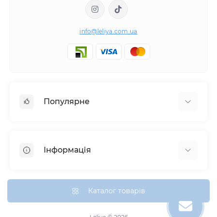
info@leliya.com.ua
Популярне
Варена бавовна
Плед бавовняний
Інформація
Подивитись усі
Поплін
Оплата та доставка
Сатин Преміум
Про нас
Каталог товарів
Страйп Сатин
Контакти
Тенсел