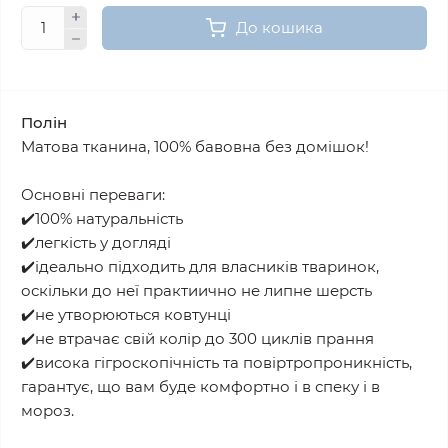
До кошика
Полін
Матова тканина, 100% бавовна без домішок!
Основні переваги:
✔️100% натуральність
✔️легкість у догляді
✔️ідеально підходить для власників тваринок,
оскільки до неї практиично не липне шерсть
✔️не утворюються ковтунці
✔️не втрачає свій колір до 300 циклів прання
✔️висока гігроскопічність та повіртропроникність,
гарантує, що вам буде комфортно і в спеку і в
мороз.