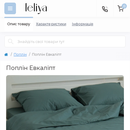
0
Опис товару
Характеристики
Iнформація
Поплін
Поплін Евкаліпт
Поплін Евкаліпт