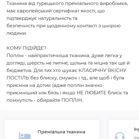
Тканина від турецького преміального виробника,
має європейський сертифікат якості, що
підтверджує натуральність та
безпечність при щоденному контакті з шкірою
людини.
КОМУ ПІДІЙДЕ?
Поплін - найпрактичніша тканина, дуже легка у
догляді, шерсть не липне, щільна та міцна так ще й
бюджетна. Для тих хто шукає КЛАСИЧНУ ЯКІСНУ
ПОСТІЛЬ без блиску, смужок і тд., але щоб і була
приємна на дотик (адже поплін значно
приємніший ніж бязь і якщо НЕ ЛЮБИТЕ блиск та
помнутість - обирайте ПОПЛІН.
Ін
Преміальна тканина
Ши