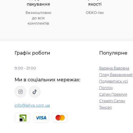
пакування
якості
Безкоштовно
OEKO-tex
до всіх
комплектів
Графік роботи
Популярне
9:00 - 21:00
Варена бавовна
Плед бавовняний
Ми в соціальних мережах:
Подивитись усі
Поплін
Сатин Преміум
Страйп Сатин
info@leliya.com.ua
Тенсел