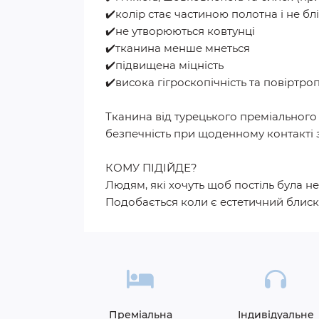
✔️колір стає частиною полотна і не б
✔️не утворюються ковтунці
✔️тканина менше мнеться
✔️підвищена міцність
✔️висока гігроскопічність та повіртро
Тканина від турецького преміального 
безпечність при щоденному контакті
КОМУ ПІДІЙДЕ?
Людям, які хочуть щоб постіль була не 
Подобається коли є естетичний блиск,
Преміальна
Індивідуальне