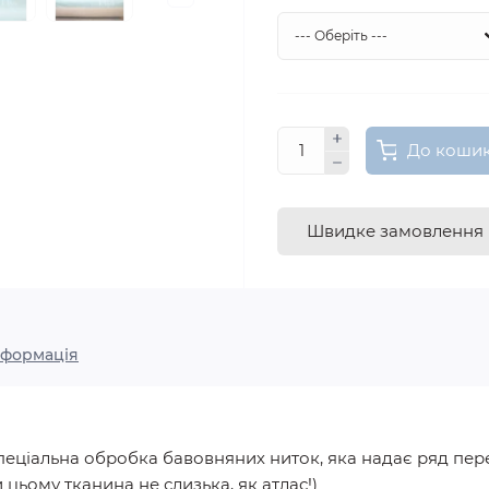
До коши
Швидке замовлення
нформація
спеціальна обробка бавовняних ниток, яка надає ряд пер
и цьому тканина не слизька, як атлас!)