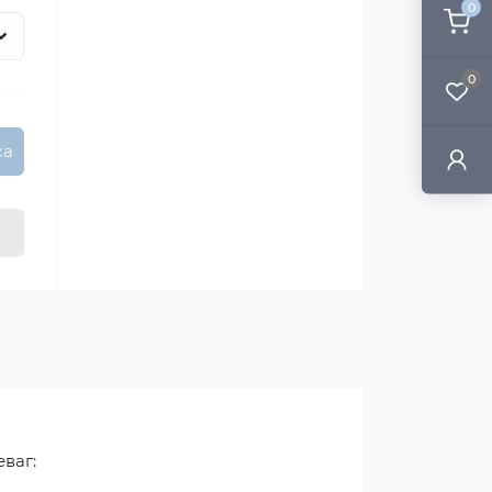
0
0
ка
еваг: