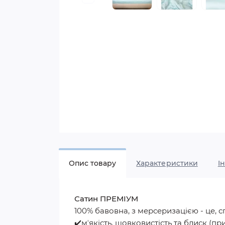
Опис товару
Характеристики
I
Сатин ПРЕМІУМ
100% бавовна, з мерсеризацією - це, 
✔️мʼякість, шовковистість та блиск (пр