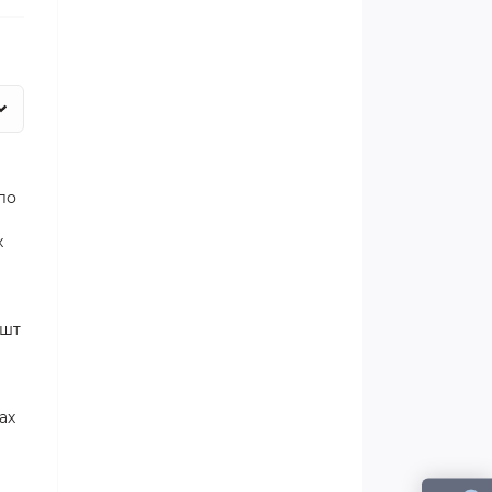
ло
х
1шт
ах