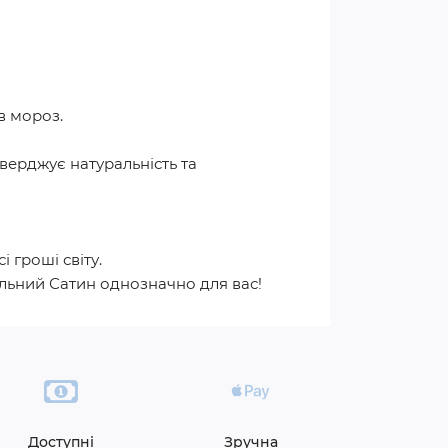
 в мороз.
тверджує натуральність та
і гроші світу.
альний Сатин однозначно для вас!
Доступні
Зручна