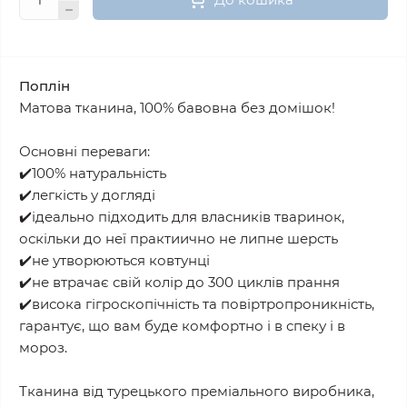
Поплін
Матова тканина, 100% бавовна без домішок!
Основні переваги:
✔️100% натуральність
✔️легкість у догляді
✔️ідеально підходить для власників тваринок,
оскільки до неї практиично не липне шерсть
✔️не утворюються ковтунці
✔️не втрачає свій колір до 300 циклів прання
✔️висока гігроскопічність та повіртропроникність,
гарантує, що вам буде комфортно і в спеку і в
мороз.
Тканина від турецького преміального виробника,