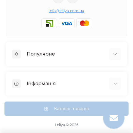
info@leliya.com.ua
Популярне
Варена бавовна
Плед бавовняний
Інформація
Подивитись усі
Поплін
Оплата та доставка
Сатин Преміум
Про нас
Каталог товарів
Страйп Сатин
Контакти
Тенсел
Повернення товару
Leliya © 2026