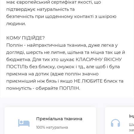
має європейський сертифікат якості, що
підтверджує натуральність та
безпечність при щоденному контакті з шкірою
людини.
КОМУ ПІДІЙДЕ?
Поплін - найпрактичніша тканина, дуже легка у
догляді, шерсть не липне, щільна та міцна так ще й
бюджетна. Для тих хто шукає КЛАСИЧНУ ЯКІСНУ
ПОСТІЛЬ без блиску, смужок і тд., але щоб і була
приємна на дотик (адже поплін значно
приємніший ніж бязь і якщо НЕ ЛЮБИТЕ блиск та
помнутість - обирайте ПОПЛІН.
Ін
Преміальна тканина
Ши
100% натуральна
за